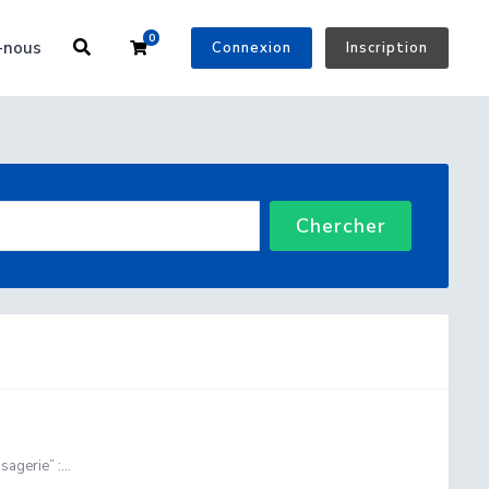
0
Votre panier
-nous
Connexion
Inscription
Chercher
gerie” :...